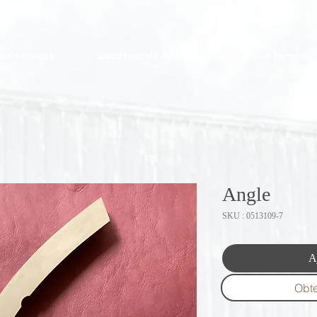
os services
Location de hangar
Nous joindre
Angle
SKU : 0513109-7
A
Obte