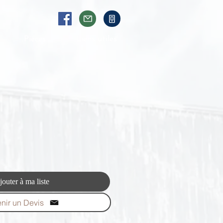
Pièces
Liens utiles
jouter à ma liste
nir un Devis