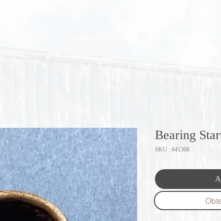
os services
Location de hangar
Nous joindre
Bearing Star
SKU : 641368
A
Obte