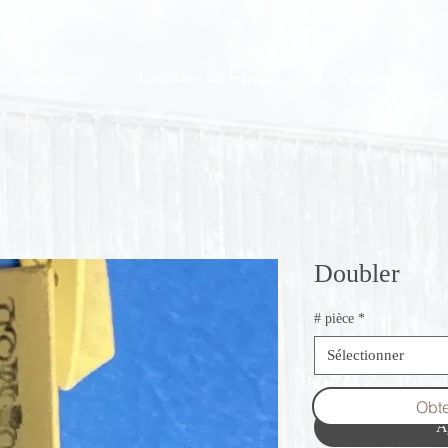
os services
Location de hangar
Nous joindre
Doubler
# pièce
*
Sélectionner
Obte
A