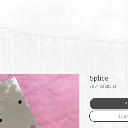
os services
Location de hangar
Nous joindre
Splice
SKU : 0513282-14
A
Obte