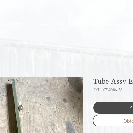
os services
Location de hangar
Nous joindre
Tube Assy 
SKU : 0732000-153
A
Obte