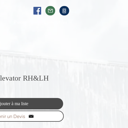
Pièces
Liens utiles
Elevator RH&LH
jouter à ma liste
nir un Devis